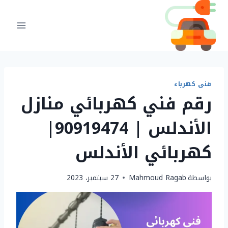
لتجاوز
لى
لمحتوى
فنى كهرباء
رقم فني كهربائي منازل
الأندلس | 90919474|
كهربائي الأندلس
بواسطة
Mahmoud Ragab
27 سبتمبر، 2023