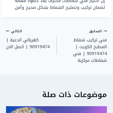
إن اختيار فني شفاطات محترف يعد خطوة مهمة
لضمان تركيب وتصليح الشفاط بشكل صحيح وآمن.
تصفّح
السابق
التالي
فني تركيب شفاط
كهربائي الدعية |
المقالات
المطبخ الكويت |
90919474 | اتصل الان
90919474 | فني
شفاطات مركزية
موضوعات ذات صلة