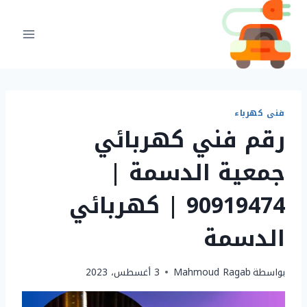
لتجاوز
لى
لمحتوى
فنى كهرباء
رقم فني كهربائي
جمعية الدسمة |
90919474 | كهربائي
الدسمة
بواسطة
Mahmoud Ragab
3 أغسطس، 2023