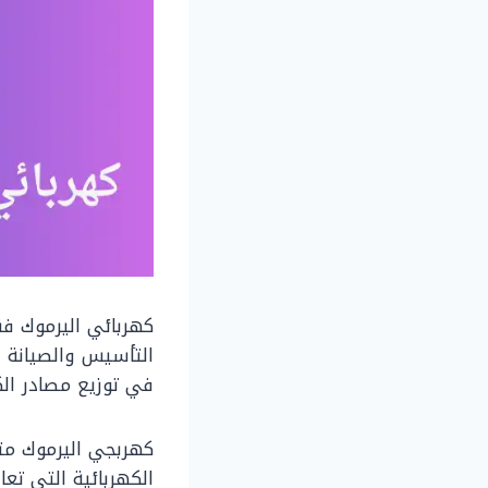
كهربائي اليرموك فن
التأسيس والصيانة ل
في توزيع مصادر الك
كهربجي اليرموك مت
الكهربائية التي تع