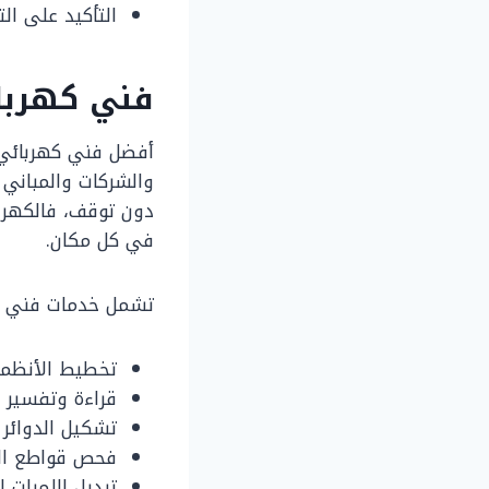
التأكيد على ال
فني كهربا
أفضل فني كهربائي ب
والشركات والمباني 
دون توقف، فالكهربا
في كل مكان.
تشمل خدمات فني الك
تخطيط الأنظمة 
قراءة وتفسير 
تشكيل الدوائر 
فحص قواطع الدا
تبديل اللمبات ا