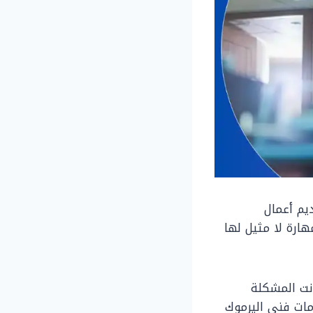
يم أعمال
ارة لا مثيل لها
نت المشكلة
مات فني اليرموك