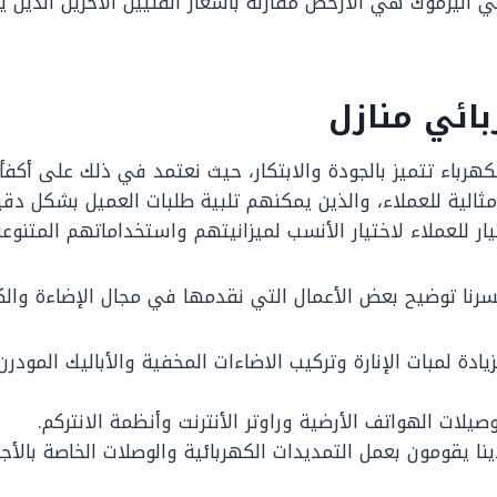
 اليرموك هي الأرخص مقارنة بأسعار الفنيين الأخرين الذين
ائي منازل
هرباء تتميز بالجودة والابتكار، حيث نعتمد في ذلك على أكفأ 
الية للعملاء، والذين يمكنهم تلبية طلبات العميل بشكل دق
ار للعملاء لاختيار الأنسب لميزانيتهم واستخداماتهم المتنوعة
يسرنا توضيح بعض الأعمال التي نقدمها في مجال الإضاءة والك
يادة لمبات الإنارة وتركيب الاضاءات المخفية والأباليك المودرن
صيلات الهواتف الأرضية وراوتر الأنترنت وأنظمة الانتركم.
نا يقومون بعمل التمديدات الكهربائية والوصلات الخاصة بالأجه