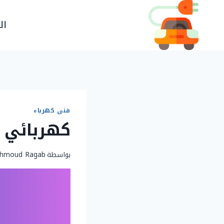
لتجاوز
لى
ال
لمحتوى
فنى كهرباء
كهربائي اليرموك | 
بواسطة
hmoud Ragab