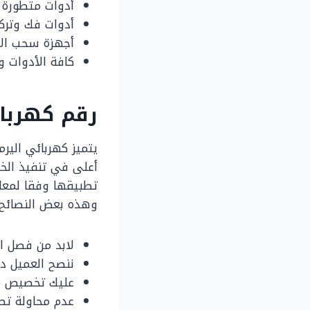
أدوات متطورة ل
أدوات فك وتركي
أجهزة سحب الاس
كافة الأدوات و
رقم كهربا
يتميز كهربائي الير
أعلى في تنفيذ الخد
تطبيقها وفقا لمعايي
وهذه بعض النصائح 
لابد من فصل ال
ننصح العميل دا
عليك تخصيص مف
عدم محاولة تص