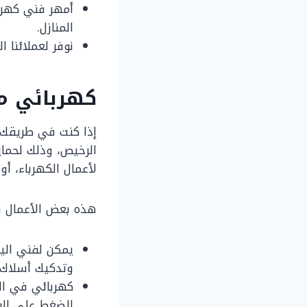
أمهر فني كهربا
المنازل.
نوفر لعملائنا 
كهربائي من
إذا كنت في طريقك 
الرخيص، وذلك لحما
لأعمال الكهرباء، أ
هذه بعض الأعمال وا
يمكن لفني الي
وتدكيك أسلاك 
كهربائي في ال
الضغط على الشب