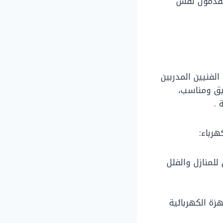
 يقدمون نفس
الفنيين المدربين
يق ومناسب،
 .
هرباء:
 للمنازل والفلل
زة الكهربائية