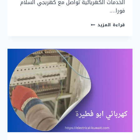
الخدمات الكهربائية تواصل مع كهربجي السلام
فورا….
كهربائي
قراءة المزيد
جمعية
السلام|
90919474
|
اتصل
الان