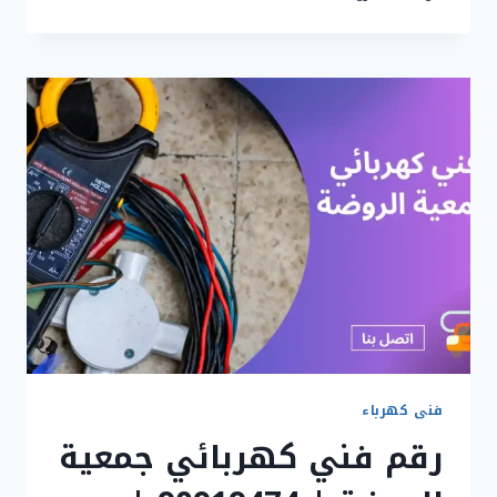
كهربائي
جمعية
المنصورية
|
90919474
|
كهربجي
المنصورية
فنى كهرباء
رقم فني كهربائي جمعية