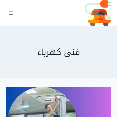
لتجاوز
لى
لمحتوى
فنى كهرباء