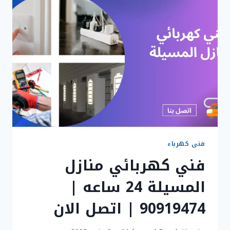
اتصل
الان
فنى كهرباء
فني كهربائي منازل
المسيلة 24 ساعه |
90919474 | اتصل الان