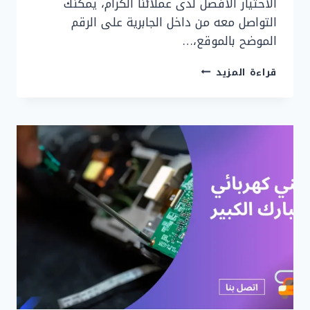
الاختيار الأفضل لدى عملائنا الكرام، يمكنك
التواصل معه من داخل الجابرية على الرقم
الموضح بالموقع،…
رقم
قراءة المزيد
فني
كهربائي
الجابرية
|
90919474
|
خدمة
24
ساعة