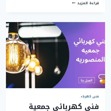
رقم
قراءة المزيد
فني
كهربائي
جمعية
الدسمة
|
90919474
|
كهربائي
الدسمة
فنى كهرباء
فني كهربائي جمعية