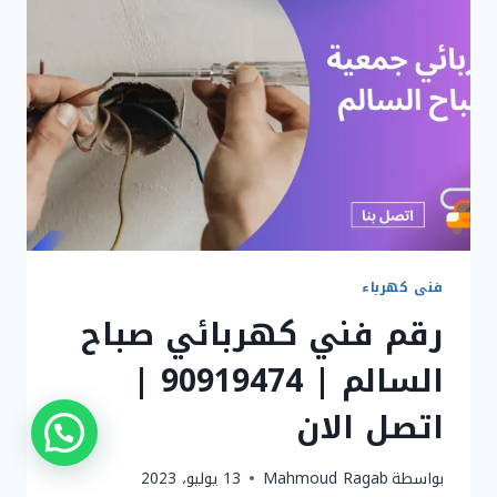
90919474
|
كهربائي
الكويت
فنى كهرباء
رقم فني كهربائي صباح
السالم | 90919474 |
اتصل الان
بواسطة
Mahmoud Ragab
13 يوليو، 2023