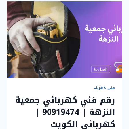
الرميثية
|
90919474
|
كهربجي
الرميثية
فنى كهرباء
رقم فني كهربائي جمعية
النزهة | 90919474 |
كهربائي الكويت