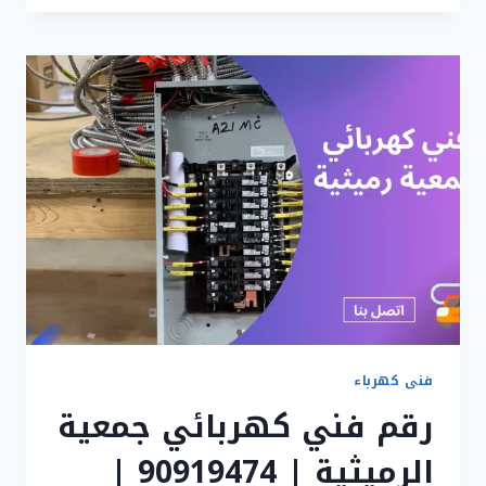
كهربائي
جمعية
الروضة
|
90919474
|
كهربائي
الكويت
فنى كهرباء
رقم فني كهربائي جمعية
الرميثية | 90919474 |