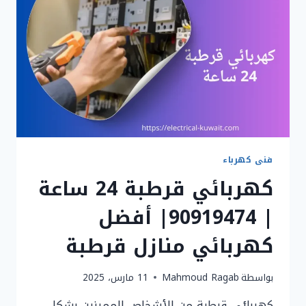
90919474
|
اتصل
الان
فنى كهرباء
كهربائي قرطبة 24 ساعة
| 90919474| أفضل
كهربائي منازل قرطبة
بواسطة
Mahmoud Ragab
11 مارس، 2025
كهربائي قرطبة من الأشخاص المميزين بشكل