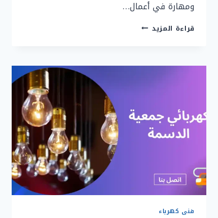
ومهارة في أعمال…
رقم
قراءة المزيد
كهربائي
مبارك
الكبير
|
90919474
|
كهربجي
مبارك
الكبير
فنى كهرباء