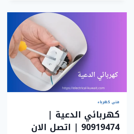
فطيرة
|
90919474
|
اتصل
الان
فنى كهرباء
كهربائي الدعية |
90919474 | اتصل الان